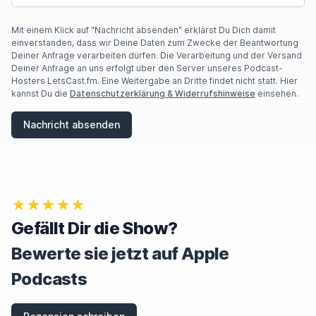
O
U
A
Mit einem Klick auf "Nachricht absenden" erklärst Du Dich damit
R
einverstanden, dass wir Deine Daten zum Zwecke der Beantwortung
E
Deiner Anfrage verarbeiten dürfen. Die Verarbeitung und der Versand
A
Deiner Anfrage an uns erfolgt über den Server unseres Podcast-
H
Hosters LetsCast.fm. Eine Weitergabe an Dritte findet nicht statt. Hier
U
kannst Du die
Datenschutzerklärung & Widerrufshinweise
einsehen.
M
A
Nachricht absenden
N
,
I
G
N
O
★★★★★
R
E
Gefällt Dir die Show?
T
H
Bewerte sie jetzt auf Apple
I
S
Podcasts
F
I
E