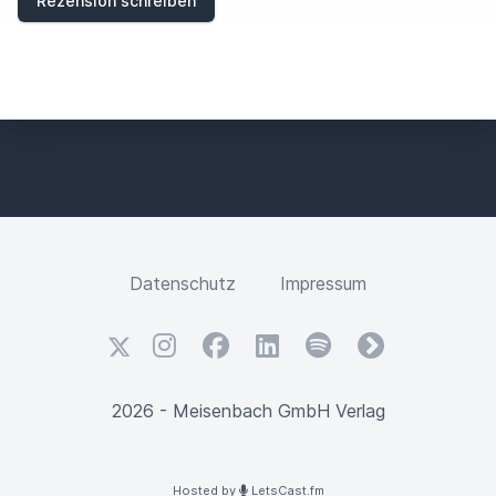
Rezension schreiben
L
D
Datenschutz
Impressum
X
Instagram
Facebook
LinkedIn
Spotify
fyyd
2026 - Meisenbach GmbH Verlag
Hosted by
LetsCast.fm